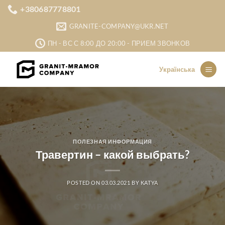
Skip
+380687778801
to
GRANITE-COMPANY@UKR.NET
content
ПН - ВС С 8:00 ДО 20:00 - ПРИЕМ ЗВОНКОВ
Українська
ПОЛЕЗНАЯ ИНФОРМАЦИЯ
Травертин – какой выбрать?
POSTED ON
03.03.2021
BY
KATYA