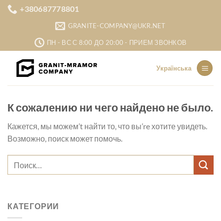
Skip
+380687778801
to
GRANITE-COMPANY@UKR.NET
content
ПН - ВС С 8:00 ДО 20:00 - ПРИЕМ ЗВОНКОВ
Українська
К сожалению ни чего найдено не было.
Кажется, мы можем’t найти то, что вы’re хотите увидеть.
Возможно, поиск может помочь.
КАТЕГОРИИ