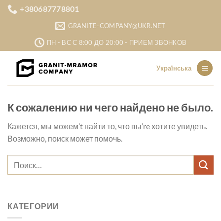
Skip
+380687778801
to
GRANITE-COMPANY@UKR.NET
content
ПН - ВС С 8:00 ДО 20:00 - ПРИЕМ ЗВОНКОВ
Українська
К сожалению ни чего найдено не было.
Кажется, мы можем’t найти то, что вы’re хотите увидеть.
Возможно, поиск может помочь.
КАТЕГОРИИ