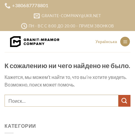
Skip
+380687778801
to
GRANITE-COMPANY@UKR.NET
content
ПН - ВС С 8:00 ДО 20:00 - ПРИЕМ ЗВОНКОВ
Українська
К сожалению ни чего найдено не было.
Кажется, мы можем’t найти то, что вы’re хотите увидеть.
Возможно, поиск может помочь.
КАТЕГОРИИ