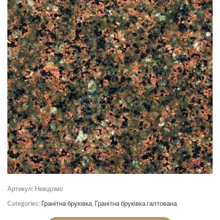
Артикул:
Невідомо
Categories:
Гранітна бруківка
,
Гранітна бруківка галтована