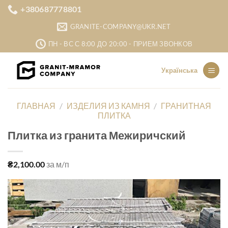
Skip
+380687778801
to
GRANITE-COMPANY@UKR.NET
content
ПН - ВС С 8:00 ДО 20:00 - ПРИЕМ ЗВОНКОВ
Українська
ГЛАВНАЯ
/
ИЗДЕЛИЯ ИЗ КАМНЯ
/
ГРАНИТНАЯ
ПЛИТКА
Плитка из гранита Межиричский
₴
2,100.00
за м/п