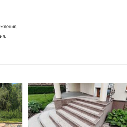
ождения,
ия.