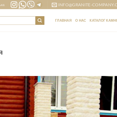
INFO@GRANITE-COMPANY.
ька
ГЛАВНАЯ
О НАС
КАТАЛОГ КАМН
я