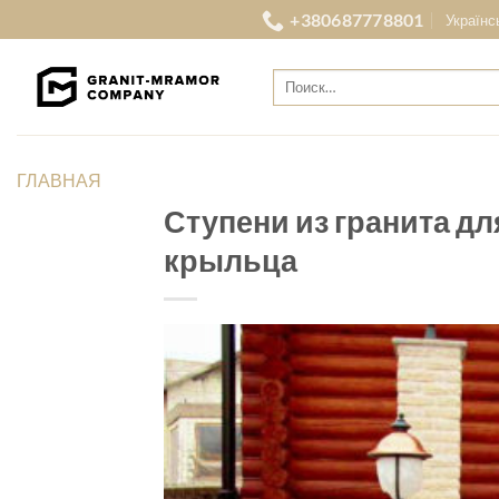
Skip
+380687778801
Українс
to
content
Искать:
ГЛАВНАЯ
Ступени из гранита дл
крыльца