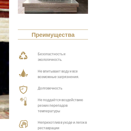
Преимущества
Безопастность и
экологичность.
Не впитывает воду и все
возможные загрязнения.
Долговечность
Не поддаётся воздействию
резких перепадов
температуры
Неприхотлив в уходе и легок в
реставрации