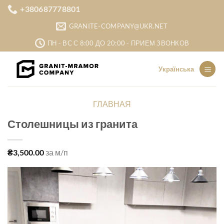
Skip
+380687778801
to
GRANITE-COMPANY@UKR.NET
content
ПН - ВС С 8:00 ДО 20:00 - ПРИЕМ ЗВОНКОВ
Українська
ГЛАВНАЯ
Столешницы из гранита
₴
3,500.00
за м/п