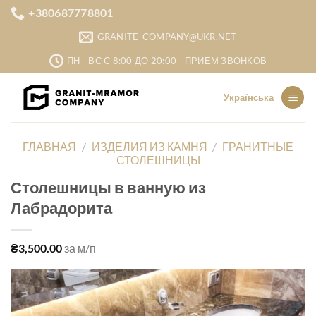
Skip
+380687778801
to
GRANITE-COMPANY@UKR.NET
content
ПН - ВС С 8:00 ДО 20:00 - ПРИЕМ ЗВОНКОВ
Українська
ГЛАВНАЯ
/
ИЗДЕЛИЯ ИЗ КАМНЯ
/
ГРАНИТНЫЕ
СТОЛЕШНИЦЫ
Столешницы в ванную из
Лабрадорита
₴
3,500.00
за м/п