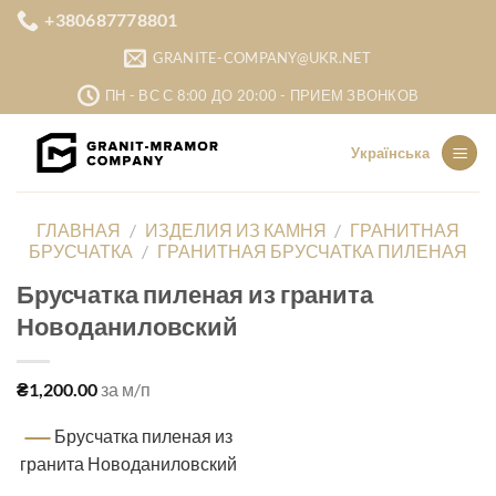
Skip
+380687778801
to
GRANITE-COMPANY@UKR.NET
content
ПН - ВС С 8:00 ДО 20:00 - ПРИЕМ ЗВОНКОВ
Українська
ГЛАВНАЯ
/
ИЗДЕЛИЯ ИЗ КАМНЯ
/
ГРАНИТНАЯ
БРУСЧАТКА
/
ГРАНИТНАЯ БРУСЧАТКА ПИЛЕНАЯ
Брусчатка пиленая из гранита
Новоданиловский
₴
1,200.00
за м/п
Брусчатка пиленая из
гранита Новоданиловский