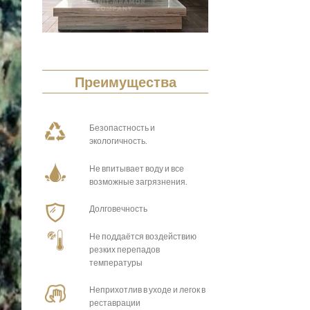
Преимущества
Безопастность и
экологичность.
Не впитывает воду и все
возможные загрязнения.
Долговечность
Не поддаётся воздействию
резких перепадов
температуры
Неприхотлив в уходе и легок в
реставрации