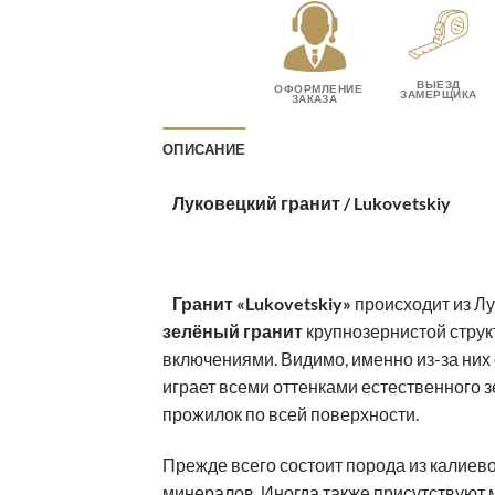
ВЫЕЗД
ОФОРМЛЕНИЕ
ЗАМЕРЩИКА
ЗАКАЗА
ОПИСАНИЕ
Луковецкий гранит /
Lukovetskiy
Гранит «
Lukovetskiy
»
происходит из Лу
зелёный гранит
крупнозернистой стру
включениями. Видимо, именно из-за них
играет всеми оттенками естественного 
прожилок по всей поверхности.
Прежде всего состоит порода из калиевог
минералов. Иногда также присутствуют 