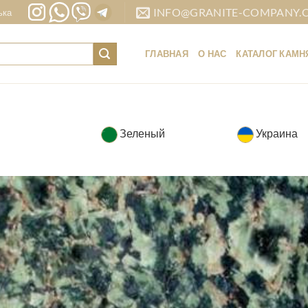
INFO@GRANITE-COMPANY.
ька
ГЛАВНАЯ
О НАС
КАТАЛОГ КАМН
Зеленый
Украина