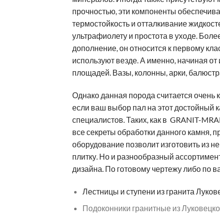
прочностью, эти компоненты обеспечива
термостойкость и отталкивание жидкостей
ультрафиолету и простота в уходе. Более т
дополнение, он относится к первому кл
используют везде. А именно, начиная от
площадей. Вазы, колонны, арки, балюстр
Однако данная порода считается очень ка
если ваш выбор пал на этот достойный
специалистов. Таких, как в GRANIT-M
все секреты обработки данного камня, 
оборудование позволит изготовить из нег
плитку. Но и разнообразный ассортимен
дизайна. По готовому чертежу либо по 
Лестницы и ступени из гранита Луков
Подоконники гранитные из Луковецко