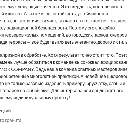
ют ему следующие качества. Это твёрдость, долговечность,
 и кислот. А также износостойкость, устойчивость к
ого, он экологически чист, так как в его составе нет токсинов
ассу радиационной безопасности. Поэтому его спокойно
 интерьеров жилых помещений, до городских парков, скверов
ада террасы — всё будет выглядеть элегантно, дорого и стил
призной в обработке. Хотя результат точно стоит того. Поэт
 камень, лучше обратиться к команде высококвалифицирова
RAMOR COMPANY. Ведь наша команда опытных мастеров зна
приобретённые многолетней практикой. А новейшее цифрово
о не только базовые изделия. К примеру, брусчатку, слэбы и
т товаров на любой вкус. Для интерьера или ландшафтного
вашему индивидуальному проекту!
ецкий
го гранита