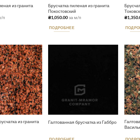
леная из гранита
Брусчатка пиленая из гранита
Брусчат
Покостовский
Токовс
м/п
₴
1,050.00
за м/п
₴
1,350.
ПОДРОБНЕЕ
ПОДРО
русчатка из гранита
Галтова
Галтованная брусчатка из Габбро
Василь
ПОДРОБНЕЕ
ПОДРО