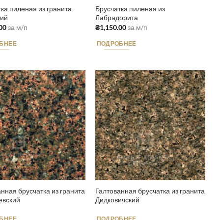
ка пиленая из гранита
Брусчатка пиленая из
кий
Лабрадорита
00
за м/п
₴
1,150.00
за м/п
БНЕЕ
ПОДРОБНЕЕ
нная брусчатка из гранита
Галтованная брусчатка из гранита
евский
Дидковичский
БНЕЕ
ПОДРОБНЕЕ