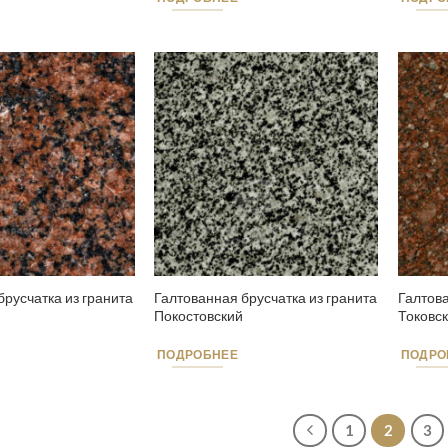
брусчатка из гранита
Галтованная брусчатка из гранита
Галтова
Покостовский
Токовс
ПОДРОБНЕЕ
ПОДРО
1
2
3